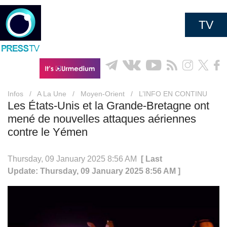
TV
Infos
/
A La Une
/
Moyen-Orient
/
L’INFO EN CONTINU
Les États-Unis et la Grande-Bretagne ont
mené de nouvelles attaques aériennes
contre le Yémen
Thursday, 09 January 2025 8:56 AM
[ Last
Update: Thursday, 09 January 2025 8:56 AM ]