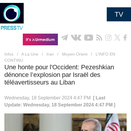
TV
Infos
/
A La Une
/
Iran
/
Moyen-Orient
/
L’INFO EN
CONTINU
Une honte pour l'Occident: Pezeshkian
dénonce l’explosion par Israël des
téléavertisseurs au Liban
Wednesday, 18 September 2024 4:47 PM
[ Last
Update: Wednesday, 18 September 2024 4:47 PM ]