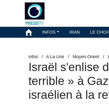
INFOS
IRAN
LE CHOI
Infos
/
A La Une
/
Moyen-Orient
/
Israël s'enlise
terrible » à Ga
israélien à la re