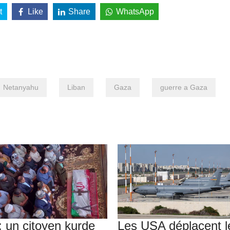
t
Like
Share
WhatsApp
Netanyahu
Liban
Gaza
guerre a Gaza
 : un citoyen kurde
Les USA déplacent l