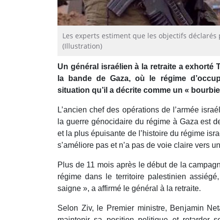
Les experts estiment que les objectifs déclarés
(Illustration)
Un général israélien à la retraite a exhorté 
la bande de Gaza, où le régime d’occup
situation qu’il a décrite comme un « bourbier
L’ancien chef des opérations de l’armée israél
la guerre génocidaire du régime à Gaza est d
et la plus épuisante de l’histoire du régime israél
s’améliore pas et n’a pas de voie claire vers un
Plus de 11 mois après le début de la campagne
régime dans le territoire palestinien assiégé
saigne », a affirmé le général à la retraite.
Selon Ziv, le Premier ministre, Benjamin Ne
maintenir sa position politique et retarder 