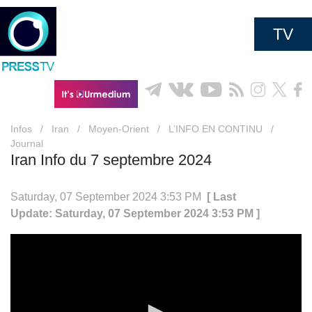
TV
Infos
/
Iran
/
Moyen-Orient
/
L’INFO EN CONTINU
/
Journal
Iran Info du 7 septembre 2024
Saturday, 07 September 2024 3:53 PM
[ Last
Update: Saturday, 07 September 2024 3:53 PM ]