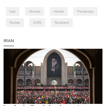
Iran
Ukraine
missile
Paralympic
Russie
CGRI
Nucléaire
IRAN