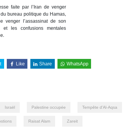
se faite par l’Iran de venger
f du bureau politique du Hamas,
de venger l’assassinat de son
 et les confusions mentales
e.
t
Like
Share
WhatsApp
Israël
Palestine occupée
Tempête d'Al-Aqsa
ostions
Raisat Alam
Zareit