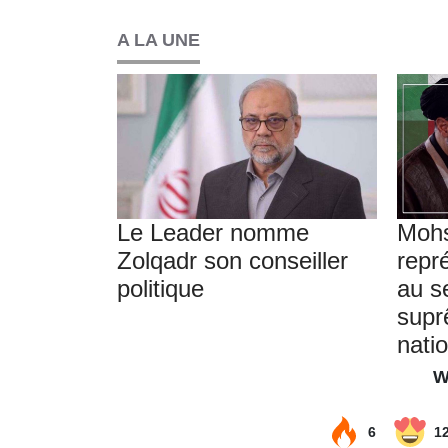
A LA UNE
Le Leader nomme
Moh
Zolqadr son conseiller
repr
politique
au s
supr
nati