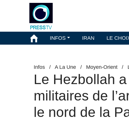
INFOS
IRAN
LE CHOI
Infos
/
A La Une
/
Moyen-Orient
/
Le Hezbollah a 
militaires de l
le nord de la P