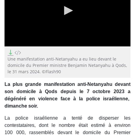
0
seconds
of
Une manifestation anti-Netanyahu a eu lieu devant le
0
domicile du Premier ministre Benjamin Netanyahu à Qods,
seconds
le 31 mars 2024. ©Flash90
La plus grande manifestation anti-Netanyahu devant
son domicile à Qods depuis le 7 octobre 2023 a
dégénéré en violence face à la police israélienne,
dimanche soir.
La police israélienne a tenté de disperser les
contestataires, dont le nombre était estimé à environ
100 000, rassemblés devant le domicile du Premier