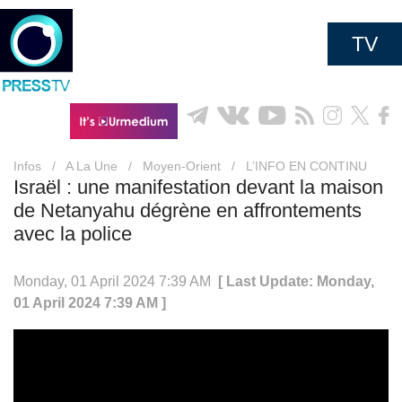
TV
Infos
/
A La Une
/
Moyen-Orient
/
L’INFO EN CONTINU
Israël : une manifestation devant la maison
de Netanyahu dégrène en affrontements
avec la police
Monday, 01 April 2024 7:39 AM
[ Last Update: Monday,
01 April 2024 7:39 AM ]