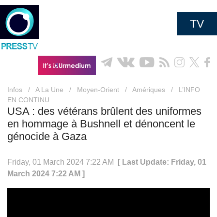
TV
Infos
/
A La Une
/
Moyen-Orient
/
Amériques
/
L’INFO
EN CONTINU
USA : des vétérans brûlent des uniformes
en hommage à Bushnell et dénoncent le
génocide à Gaza
Friday, 01 March 2024 7:22 AM
[ Last Update: Friday, 01
March 2024 7:22 AM ]