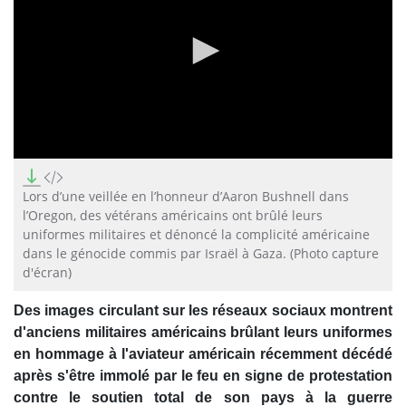
0
seconds
of
Lors d’une veillée en l’honneur d’Aaron Bushnell dans
1
l’Oregon, des vétérans américains ont brûlé leurs
minute,
uniformes militaires et dénoncé la complicité américaine
1
second
dans le génocide commis par Israël à Gaza. (Photo capture
d'écran)
Des images circulant sur les réseaux sociaux montrent
d'anciens militaires américains brûlant leurs uniformes
en hommage à l'aviateur américain récemment décédé
après s'être immolé par le feu en signe de protestation
contre le soutien total de son pays à la guerre