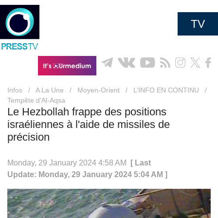
TV
Infos
/
A La Une
/
Moyen-Orient
/
L’INFO EN CONTINU
/
Tempête d’Al-Aqsa
Le Hezbollah frappe des positions
israéliennes à l'aide de missiles de
précision
Monday, 29 January 2024 4:58 AM
[ Last
Update: Monday, 29 January 2024 5:04 AM ]