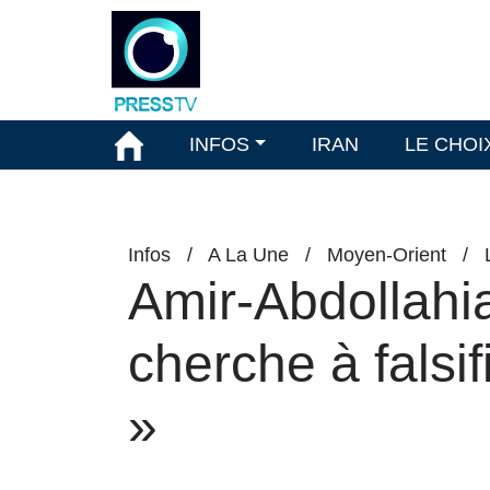
INFOS
IRAN
LE CHOI
Infos
/
A La Une
/
Moyen-Orient
/
Amir-Abdollahia
cherche à falsif
»