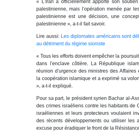
« L'Iran a officiellement apporté son soutie
palestinienne, mais l'opération menée par le
palestinienne est une décision, une concep
palestinienne », a-t-il fait savoir.
Lire aussi:
Les diplomates américains sont déf
au détriment du régime sioniste
« Tous les efforts doivent empêcher la poursuit
dans l'enclave côtière. La République isla
réunion d'urgence des ministres des Affaires 
la coopération islamique et a exprimé sa volon
», a-t-il expliqué.
Pour sa part, le président syrien Bachar al-Ass
des crimes israéliens contre les habitants de 
israéliennes et leurs protecteurs voulaient i
des récents développements ou utiliser les
excuse pour éradiquer le front de la Résistance