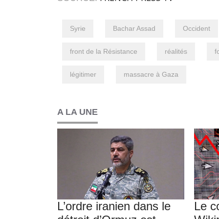
Syrie
Bachar Assad
Occident
front de la Résistance
réalités
f
légitimer
massacre à Gaza
A LA UNE
L’ordre iranien dans le
Le c