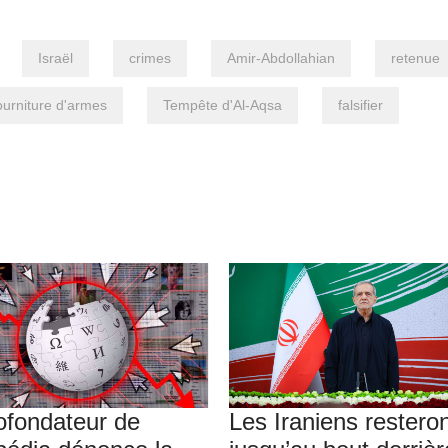
Israël
crimes
Amir-Abdollahian
retenue
ourniture d'armes
Tempête d'Al-Aqsa
falsifier
ofondateur de
Les Iraniens restero