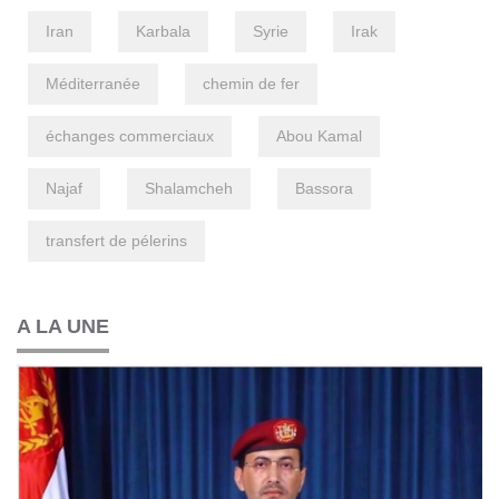
Iran
Karbala
Syrie
Irak
Méditerranée
chemin de fer
échanges commerciaux
Abou Kamal
Najaf
Shalamcheh
Bassora
transfert de pélerins
A LA UNE