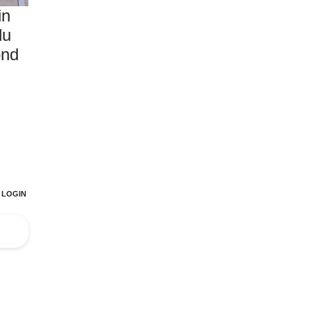
in
du
ond