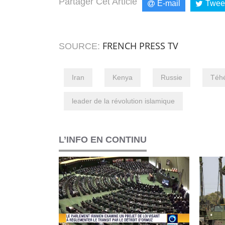
Partager Cet Article
E-mail
Twee
FRENCH PRESS TV
SOURCE:
Iran
Kenya
Russie
Téh
leader de la révolution islamique
L’INFO EN CONTINU