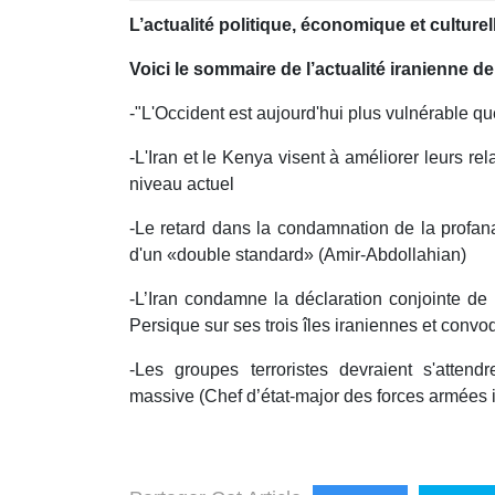
minutes,
L’actualité politique, économique et culturel
46
seconds
Volume
90%
Voici le sommaire de l’actualité iranienne de 
-"L'Occident est aujourd'hui plus vulnérable q
-L'Iran et le Kenya visent à améliorer leurs re
niveau actuel
-Le retard dans la condamnation de la profa
d'un «double standard» (Amir-Abdollahian)
-L’Iran condamne la déclaration conjointe de
Persique sur ses trois îles iraniennes et conv
-Les groupes terroristes devraient s'atten
massive (Chef d’état-major des forces armées 