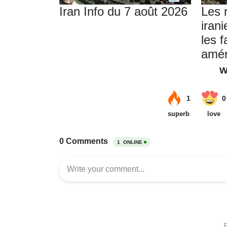
Iran Info du 7 août 2026
Les 
iran
les f
amér