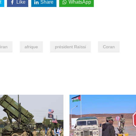
t
Like
Share
WhatsApp
éran
afrique
président Raïssi
Coran