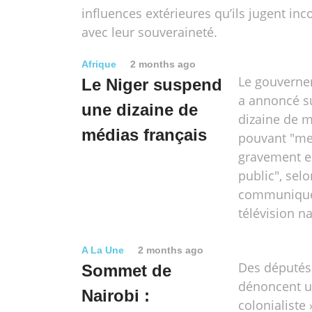
influences extérieures qu’ils jugent in
avec leur souveraineté.
Afrique
2 months ago
Le gouverne
Le Niger suspend
a annoncé s
une dizaine de
dizaine de m
médias français
pouvant "me
gravement en
public", sel
communiqué 
télévision na
A La Une
2 months ago
Des députés
Sommet de
dénoncent un
Nairobi :
colonialist