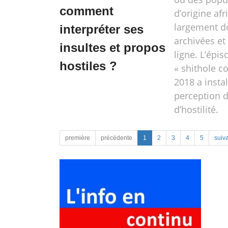
comment
d’origine afr
largement d
interpréter ses
archivées et
insultes et propos
ligne. L’épi
hostiles ?
« shithole c
2018 a insta
perception 
d’hostilité.
première
précédente
1
2
3
4
5
suiv