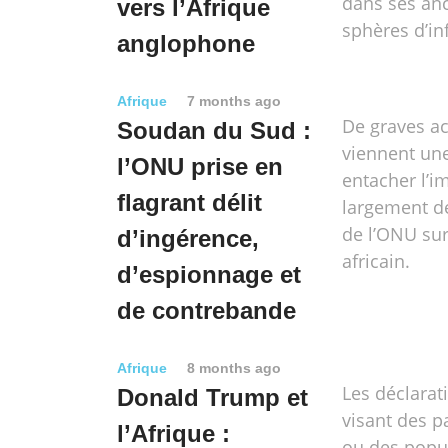
dans ses an
vers l’Afrique
sphères d’in
anglophone
Afrique
7 months ago
De graves a
Soudan du Sud :
viennent une
l’ONU prise en
entacher l’i
flagrant délit
largement dé
de l’ONU sur
d’ingérence,
africain.
d’espionnage et
de contrebande
Afrique
8 months ago
Les déclara
Donald Trump et
visant des p
l’Afrique :
ou des popu