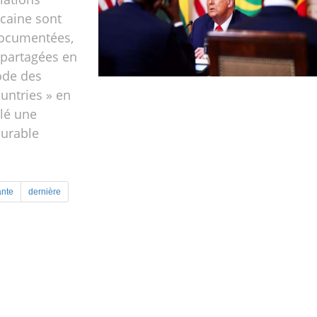
icaine sont
ocumentées,
 partagées en
sode des
ountries » en
llé une
durable
ante
dernière