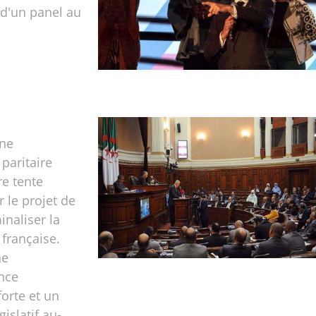
 d'un panel au
une
paritaire
e tente
 le projet de
inaliser la
 française.
ne
nce
orte et un
islatif au-