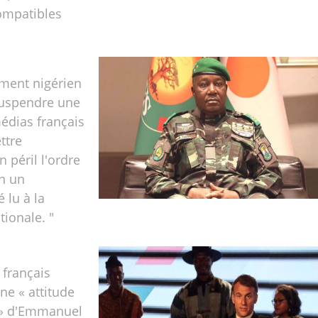
compatibles
ment nigérien
uspendre une
édias français
ttre
 péril l'ordre
on un
lu à la
tionale. "
 français
e « attitude
e » d'Emmanuel