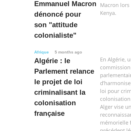
Emmanuel Macron
Macron lors
Kenya.
dénoncé pour
son "attitude
colonialiste"
Afrique
5 months ago
En Algérie, 
Algérie : le
commission 
Parlement relance
parlementair
le projet de loi
d’harmoniser
loi pour crim
criminalisant la
colonisation
colonisation
Alger vise u
française
reconnaissa
mémorielle f
précédent lég