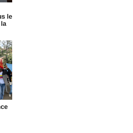
us le
 la
nce