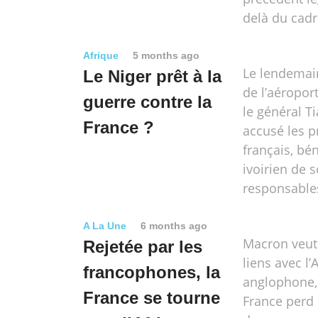
delà du cadr
Afrique
5 months ago
Le lendemain
Le Niger prêt à la
de l’aéropor
guerre contre la
le général Ti
France ?
accusé les p
français, bén
ivoirien de s
responsable
A La Une
6 months ago
Macron veut 
Rejetée par les
liens avec l’
francophones, la
anglophone, 
France se tourne
France perd 