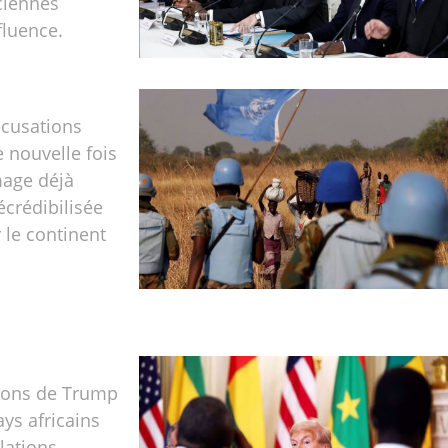
ciennes
fluence.
ccusations
 nouvelle fois
mage déjà
crédibilisée
 le continent
tions de Trump
ays africains
lations