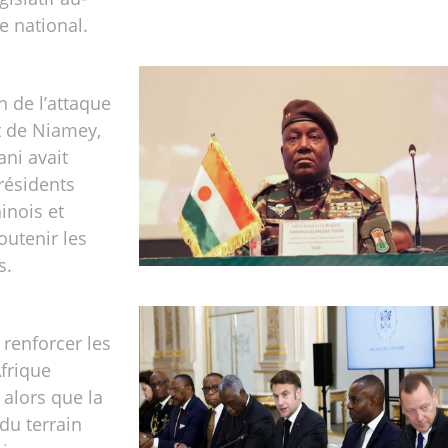
e national.
 de l’attaque
t de Niamey,
ani avait
résidents
inois et
outenir les
s.
renforcer les
Afrique
alors que la
du terrain