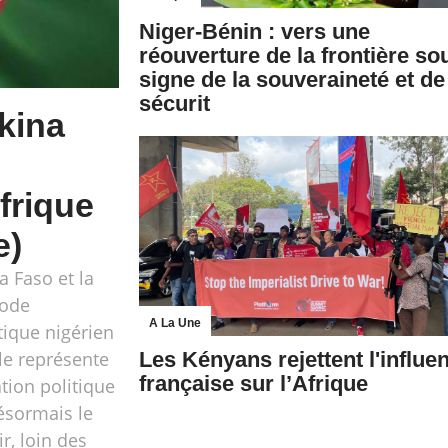
Niger-Bénin : vers une
réouverture de la frontière so
signe de la souveraineté et de
sécurit
kina
frique
e)
a Faso et la
sode
A La Une
tique nigérien
e représente
Les Kényans rejettent l'influe
française sur l’Afrique
tion politique
ésormais le
r, loin des