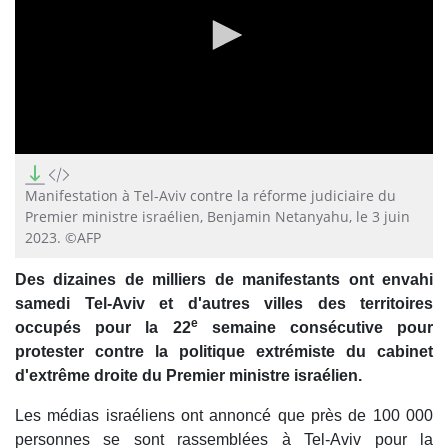
0
seconds
of
Manifestation à Tel-Aviv contre la réforme judiciaire du
0
Premier ministre israélien, Benjamin Netanyahu, le 3 juin
seconds
2023. ©AFP
Des dizaines de milliers de manifestants ont envahi
samedi Tel-Aviv et d'autres villes des territoires
e
occupés pour la 22
semaine consécutive pour
protester contre la politique extrémiste du cabinet
d'extrême droite du Premier ministre israélien.
Les médias israéliens ont annoncé que près de 100 000
personnes se sont rassemblées à Tel-Aviv pour la