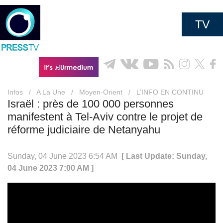
TV
Infos
/
A La Une
/
Moyen-Orient
/
L’INFO EN CONTINU
Israël : près de 100 000 personnes
manifestent à Tel-Aviv contre le projet de
réforme judiciaire de Netanyahu
Sunday, 04 June 2023 6:54 AM
[ Last Update: Sunday,
04 June 2023 7:00 AM ]