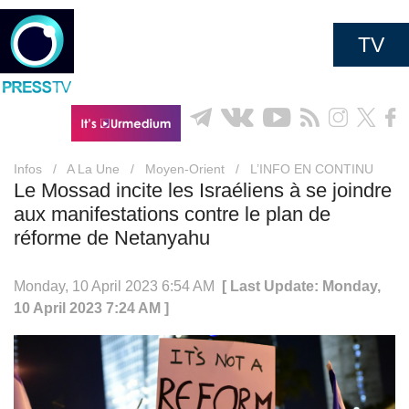
TV
Infos
/
A La Une
/
Moyen-Orient
/
L’INFO EN CONTINU
Le Mossad incite les Israéliens à se joindre
aux manifestations contre le plan de
réforme de Netanyahu
Monday, 10 April 2023 6:54 AM
[ Last Update: Monday,
10 April 2023 7:24 AM ]