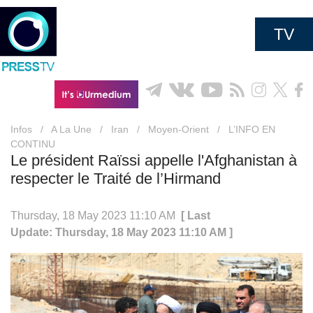
TV
Infos
/
A La Une
/
Iran
/
Moyen-Orient
/
L’INFO EN
CONTINU
Le président Raïssi appelle l'Afghanistan à
respecter le Traité de l’Hirmand
Thursday, 18 May 2023 11:10 AM
[ Last
Update: Thursday, 18 May 2023 11:10 AM ]