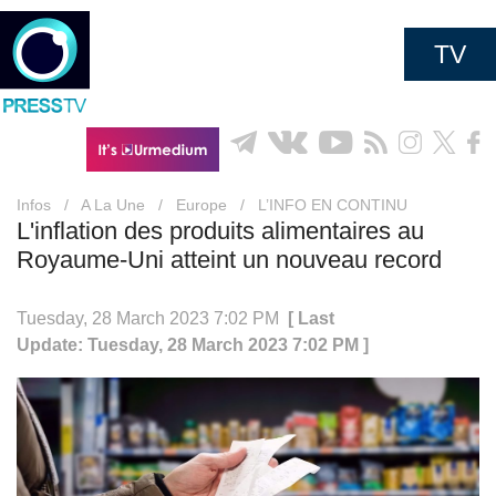
TV
Infos
/
A La Une
/
Europe
/
L’INFO EN CONTINU
L'inflation des produits alimentaires au
Royaume-Uni atteint un nouveau record
Tuesday, 28 March 2023 7:02 PM
[ Last
Update: Tuesday, 28 March 2023 7:02 PM ]