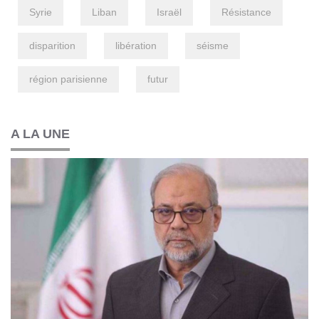
Syrie
Liban
Israël
Résistance
disparition
libération
séisme
région parisienne
futur
A LA UNE