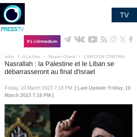
TV
Infos
/
A La Une
/
Moyen-Orient
/
L’INFO EN CONTINU
Nasrallah : la Palestine et le Liban se
débarrasseront au final d'Israel
Friday, 10 March 2023 7:18 PM
[ Last Update: Friday, 10
March 2023 7:18 PM ]