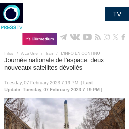
TV
Infos
/
A La Une
/
Iran
/
L’INFO EN CONTINU
Journée nationale de l'espace: deux
nouveaux satellites dévoilés
Tuesday, 07 February 2023 7:19 PM
[ Last
Update: Tuesday, 07 February 2023 7:19 PM ]