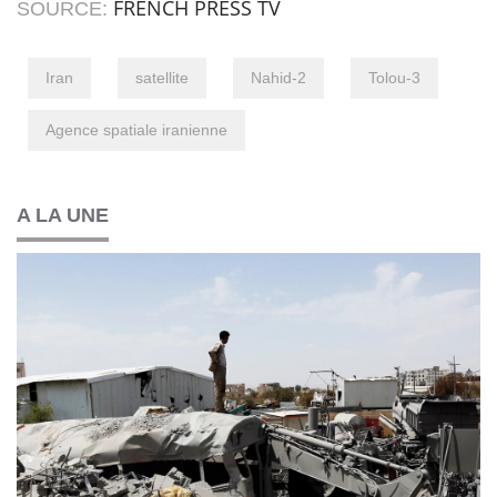
FRENCH PRESS TV
SOURCE:
Iran
satellite
Nahid-2
Tolou-3
Agence spatiale iranienne
A LA UNE