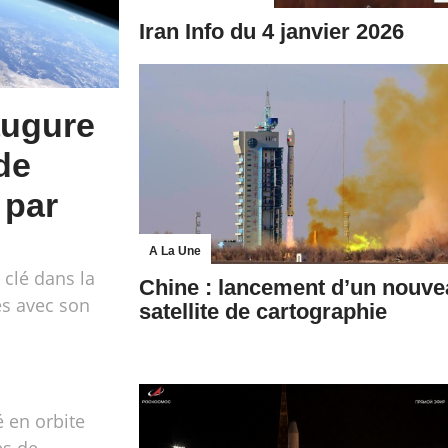
Iran Info du 4 janvier 2026
augure
de
 par
A La Une
 clé dans la
Chine : lancement d’un nouve
es avec son
satellite de cartographie
é en orbite