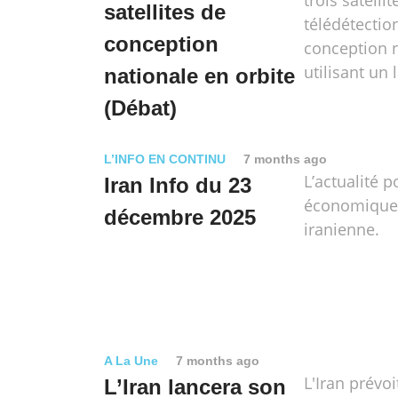
trois satelli
satellites de
télédétectio
conception
conception 
utilisant un 
nationale en orbite
(Débat)
L’INFO EN CONTINU
7 months ago
L’actualité p
Iran Info du 23
économique e
décembre 2025
iranienne.
A La Une
7 months ago
L'Iran prévoi
L’Iran lancera son