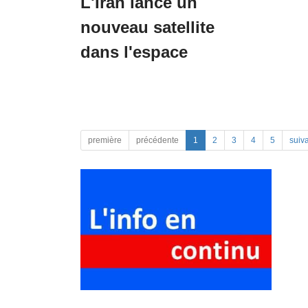
L'Iran lance un
nouveau satellite
dans l'espace
première
précédente
1
2
3
4
5
suiv