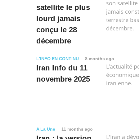
son satellite
satellite le plus
jamais const
lourd jamais
terrestre bas
décembre.
conçu le 28
décembre
L’INFO EN CONTINU
8 months ago
L’actualité p
Iran Info du 11
économique e
novembre 2025
iranienne.
A La Une
11 months ago
L'Iran a dév
Iran : la version