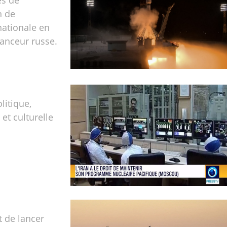
tes de
n de
nationale en
lanceur russe.
olitique,
t culturelle
t de lancer