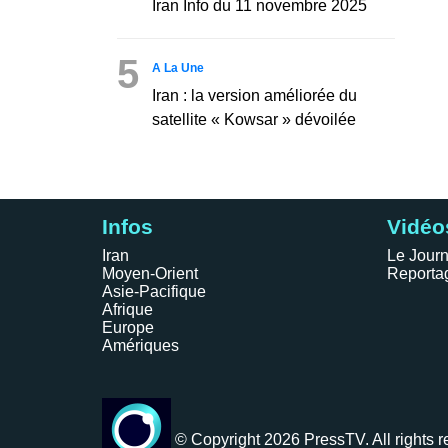
Iran Info du 11 novembre 2025
5
A La Une
Iran : la version améliorée du
satellite « Kowsar » dévoilée
Infos
Vidéo
Iran
Le Journ
Moyen-Orient
Reporta
Asie-Pacifique
Afrique
Europe
Amériques
© Copyright 2026 PressTV. All rights r