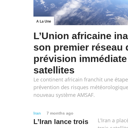
A La Une
L’Union africaine in
son premier réseau 
prévision immédiate
satellites
Le continent africain franchit une étape
prévention des risques météorologiqu
nouveau système AMSAF.
Iran
7 months ago
L’Iran a plac
L’Iran lance trois