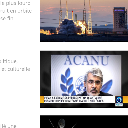
 le plus lourd
ruit en orbite
se fin
olitique,
t culturelle
oilé une