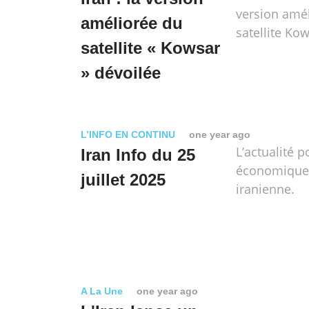
version amé
améliorée du
satellite Kow
satellite « Kowsar
» dévoilée
L’INFO EN CONTINU
one year ago
L’actualité p
Iran Info du 25
économique e
juillet 2025
iranienne.
A La Une
one year ago