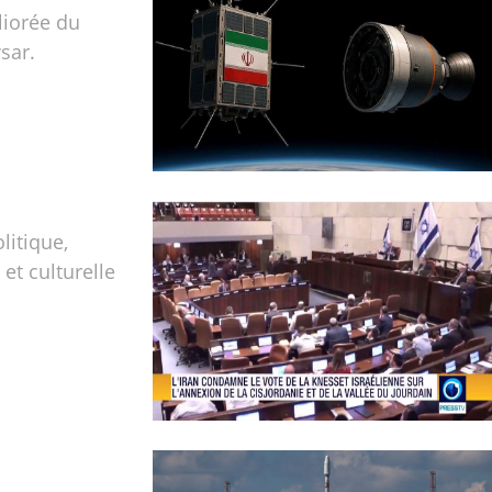
liorée du
sar.
olitique,
t culturelle