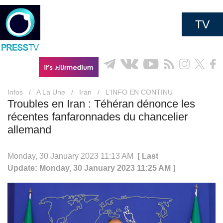
TV
Infos
/
A La Une
/
Iran
/
L’INFO EN CONTINU
Troubles en Iran : Téhéran dénonce les
récentes fanfaronnades du chancelier
allemand
Monday, 30 January 2023 11:13 AM
[ Last
Update: Monday, 30 January 2023 11:25 AM ]