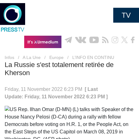
TV
Infos
/
A La Une
/
Europe
/
L’INFO EN CONTINU
La Russie s'est totalement retirée de
Kherson
Friday, 11 November 2022 6:23 PM
[ Last
Update: Friday, 11 November 2022 6:23 PM ]