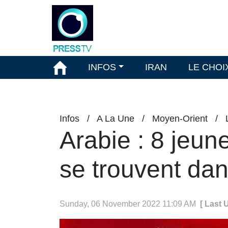
INFOS
IRAN
LE CHOI
Infos
/
A La Une
/
Moyen-Orient
/
Arabie : 8 jeun
se trouvent dan
Sunday, 06 November 2022 11:09 AM
[ Last