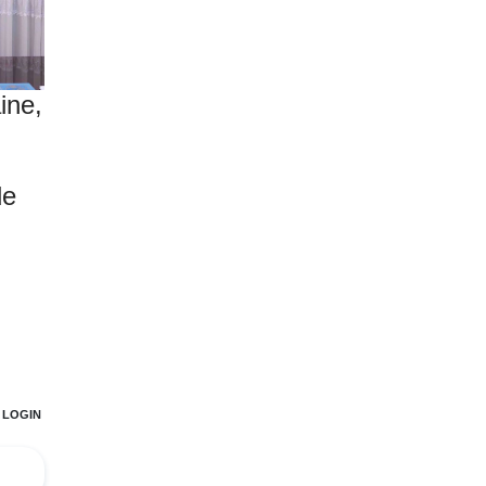
ine,
n
de