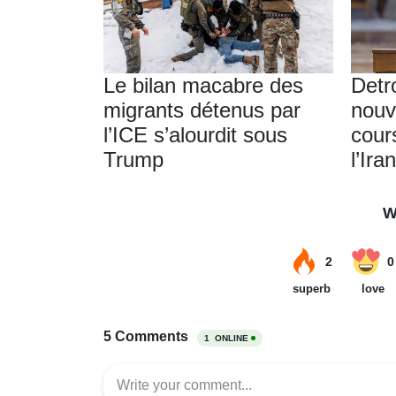
Le bilan macabre des
Detr
migrants détenus par
nouve
l’ICE s’alourdit sous
cours
Trump
l’Ir