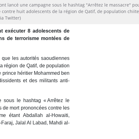
 ont lancé une campagne sous le hashtag "Arrêtez le massacre" po
 contre huit adolescents de la région de Qatif, de population chiite
ia Twitter)
nt exécuter 8 adolescents de
ons de terrorisme montées de
i que les autorités saoudiennes
a région de Qatif, de population
r le prince héritier Mohammed ben
ssidents et des militants anti-
 sous le hashtag « Arrêtez le
s de mort prononcées contre les
me étant Abdallah al-Howaiti,
-Faraj, Jalal Al Labad, Mahdi al-