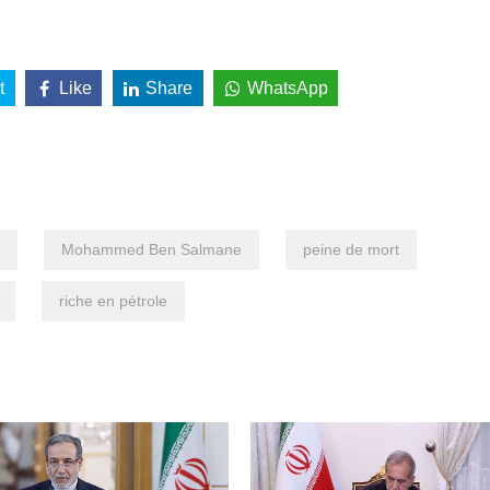
t
Like
Share
WhatsApp
Mohammed Ben Salmane
peine de mort
riche en pétrole