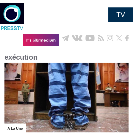
TV
exécution
A La Une