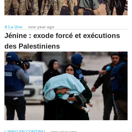
A La Une
one year ago
Jénine : exode forcé et exécutions
des Palestiniens
L’INFO EN CONTINU
one year ago