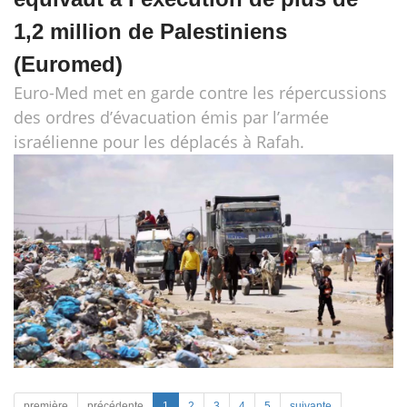
1,2 million de Palestiniens
(Euromed)
Euro-Med met en garde contre les répercussions
des ordres d’évacuation émis par l’armée
israélienne pour les déplacés à Rafah.
première
précédente
1
2
3
4
5
suivante