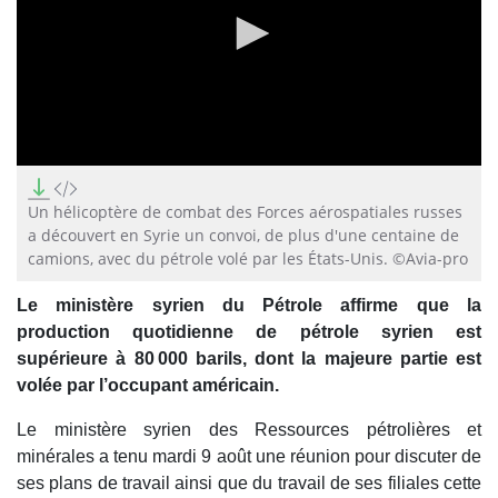
0
seconds
of
Un hélicoptère de combat des Forces aérospatiales russes
14
a découvert en Syrie un convoi, de plus d'une centaine de
seconds
camions, avec du pétrole volé par les États-Unis. ©Avia-pro
Le ministère syrien du Pétrole affirme que la
production quotidienne de pétrole syrien est
supérieure à 80 000 barils, dont la majeure partie est
volée par l’occupant américain.
Le ministère syrien des Ressources pétrolières et
minérales a tenu mardi 9 août une réunion pour discuter de
ses plans de travail ainsi que du travail de ses filiales cette