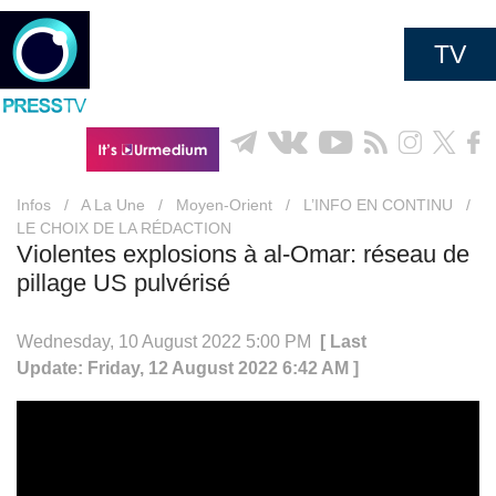
TV
Infos
/
A La Une
/
Moyen-Orient
/
L’INFO EN CONTINU
/
LE CHOIX DE LA RÉDACTION
Violentes explosions à al-Omar: réseau de
pillage US pulvérisé
Wednesday, 10 August 2022 5:00 PM
[ Last
Update: Friday, 12 August 2022 6:42 AM ]