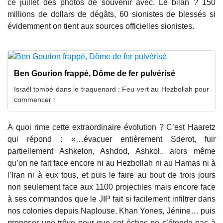
ce juillet des photos de souvenir avec. Le bilan ? 150
millions de dollars de dégâts, 60 sionistes de blessés si
évidemment on tient aux sources officielles sionistes.
Ben Gourion frappé, Dôme de fer pulvérisé
Israël tombé dans le traquenard : Feu vert au Hezbollah pour
commencer l
À quoi rime cette extraordinaire évolution ? C’est Haaretz
qui répond : «…évacuer entièrement Sderot, fuir
partiellement Ashkelon, Ashdod, Ashkol.. alors même
qu’on ne fait face encore ni au Hezbollah ni au Hamas ni à
l’Iran ni à eux tous, et puis le faire au bout de trois jours
non seulement face aux 1100 projectiles mais encore face
à ses commandos que le JIP fait si facilement infiltrer dans
nos colonies depuis Naplouse, Khan Yones, Jénine… puis
proposer une trêve pour que cet échec ne s’étende pas à