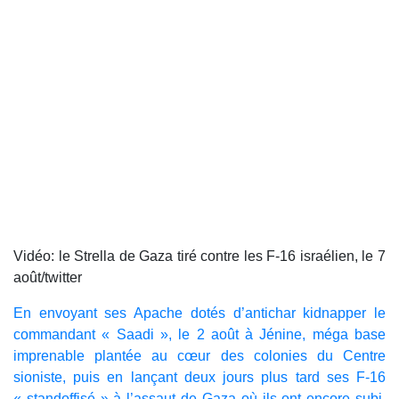
Vidéo: le Strella de Gaza tiré contre les F-16 israélien, le 7
août/twitter
En envoyant ses Apache dotés d’antichar kidnapper le
commandant « Saadi », le 2 août à Jénine, méga base
imprenable plantée au cœur des colonies du Centre
sioniste, puis en lançant deux jours plus tard ses F-16
« standoffisé » à l’assaut de Gaza où ils ont encore subi,