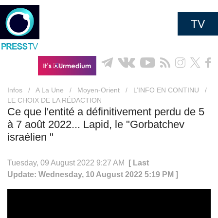
TV
Infos
/
A La Une
/
Moyen-Orient
/
L’INFO EN CONTINU
/
LE CHOIX DE LA RÉDACTION
Ce que l'entité a définitivement perdu de 5
à 7 août 2022... Lapid, le "Gorbatchev
israélien "
Tuesday, 09 August 2022 9:27 AM
[ Last
Update: Wednesday, 10 August 2022 5:19 PM ]