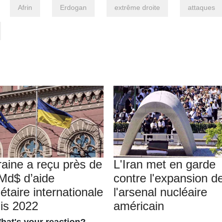
Afrin
Erdogan
extrême droite
attaques
raine a reçu près de
L'Iran met en garde
Md$ d’aide
contre l'expansion d
étaire internationale
l'arsenal nucléaire
is 2022
américain