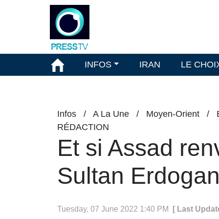
INFOS
IRAN
LE CHOI
Infos
/
A La Une
/
Moyen-Orient
/
RÉDACTION
Et si Assad renv
Sultan Erdogan.
Tuesday, 07 June 2022 1:40 PM
[ Last Updat