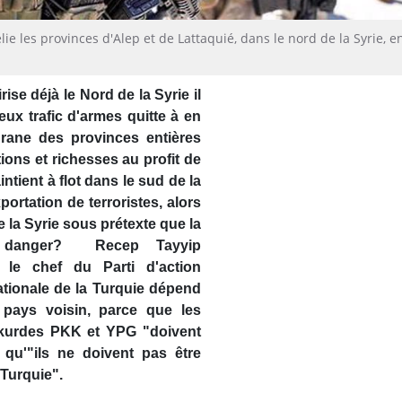
lie les provinces d'Alep et de Lattaquié, dans le nord de la Syrie, e
ise déjà le Nord de la Syrie il
eux trafic d'armes quitte à en
grane des provinces entières
ions et richesses au profit de
ntient à flot dans le sud de la
xportation de terroristes, alors
 la Syrie sous prétexte que la
n danger?
Recep Tayyip
, le chef du Parti d'action
nationale de la Turquie dépend
u pays voisin, parce que les
 kurdes PKK et YPG "doivent
 qu'"ils ne doivent pas être
 Turquie".