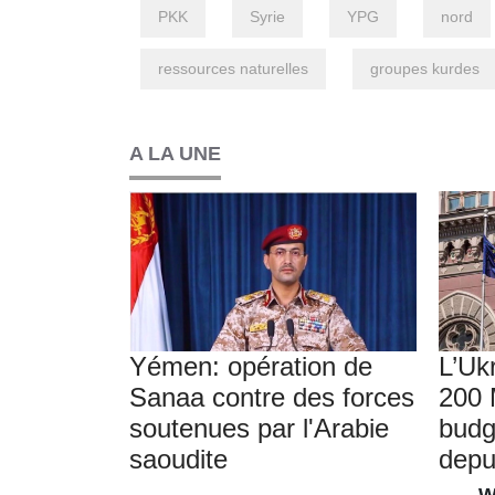
PKK
Syrie
YPG
nord
ressources naturelles
groupes kurdes
A LA UNE
Yémen: opération de
L’Uk
Sanaa contre des forces
200 
soutenues par l'Arabie
budg
saoudite
depu