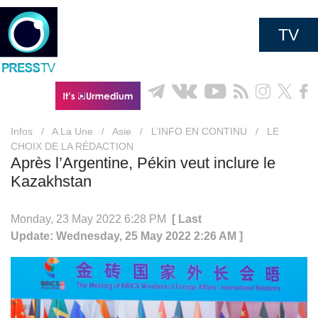
TV
Infos
/
A La Une
/
Asie
/
L’INFO EN CONTINU
/
LE
CHOIX DE LA RÉDACTION
Après l’Argentine, Pékin veut inclure le
Kazakhstan
Monday, 23 May 2022 6:28 PM
[ Last
Update: Wednesday, 25 May 2022 2:26 AM ]