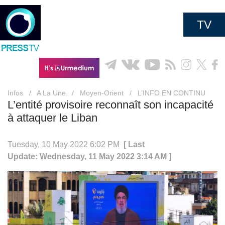
TV
Infos
/
A La Une
/
Moyen-Orient
/
L’INFO EN CONTINU
L’entité provisoire reconnaît son incapacité
à attaquer le Liban
Tuesday, 10 May 2022 6:02 PM
[ Last
Update: Wednesday, 11 May 2022 3:14 AM ]