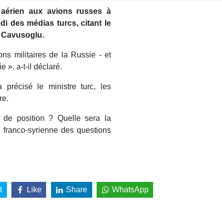
aérien aux avions russes à
di des médias turcs, citant le
t Cavusoglu.
s militaires de la Russie - et
e », a-t-il déclaré.
a précisé le ministre turc, les
re.
 de position ? Quelle sera la
e franco-syrienne des questions
t
Like
Share
WhatsApp