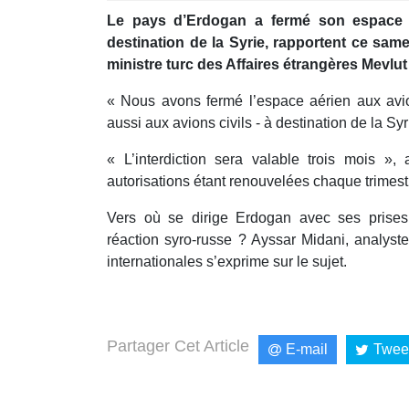
minutes,
Le pays d’Erdogan a fermé son espace 
2
seconds
Volume
destination de la Syrie, rapportent ce same
90%
ministre turc des Affaires étrangères Mevlu
« Nous avons fermé l’espace aérien aux avion
aussi aux avions civils - à destination de la Syri
« L’interdiction sera valable trois mois », 
autorisations étant renouvelées chaque trimest
Vers où se dirige Erdogan avec ses prises
réaction syro-russe ? Ayssar Midani, analyst
internationales s’exprime sur le sujet.
Partager Cet Article
E-mail
Twee