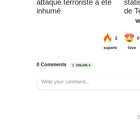
attaque terroriste a été
stati
inhumé
de T