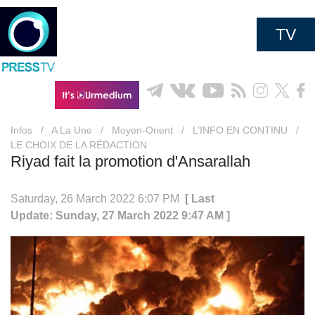
TV
Infos
/
A La Une
/
Moyen-Orient
/
L’INFO EN CONTINU
/
LE CHOIX DE LA RÉDACTION
Riyad fait la promotion d'Ansarallah
Saturday, 26 March 2022 6:07 PM
[ Last
Update: Sunday, 27 March 2022 9:47 AM ]