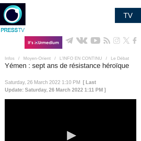
TV
Infos
/
Moyen-Orient
/
L’INFO EN CONTINU
/
Le Débat
Yémen : sept ans de résistance héroïque
Saturday, 26 March 2022 1:10 PM
[ Last
Update: Saturday, 26 March 2022 1:11 PM ]