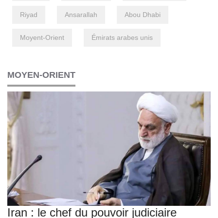
Riyad
Ansarallah
Abou Dhabi
Moyent-Orient
Émirats arabes unis
MOYEN-ORIENT
Iran : le chef du pouvoir judiciaire