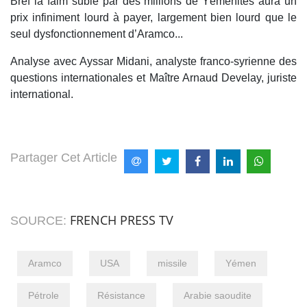
Bref la faim subie par des millions de Yéménites aura un
prix infiniment lourd à payer, largement bien lourd que le
seul dysfonctionnement d’Aramco...
Analyse avec Ayssar Midani, analyste franco-syrienne des
questions internationales et Maître Arnaud Develay, juriste
international.
Partager Cet Article
FRENCH PRESS TV
SOURCE:
Aramco
USA
missile
Yémen
Pétrole
Résistance
Arabie saoudite