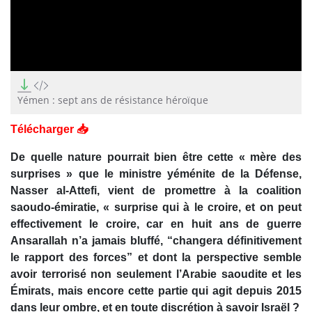
0
seconds
of
Yémen : sept ans de résistance héroïque
26
minutes,
Télécharger 📥
54
seconds
De quelle nature pourrait bien être cette « mère des
surprises » que le ministre yéménite de la Défense,
Nasser al-Attefi, vient de promettre à la coalition
saoudo-émiratie, « surprise qui à le croire, et on peut
effectivement le croire, car en huit ans de guerre
Ansarallah n’a jamais bluffé, “changera définitivement
le rapport des forces” et dont la perspective semble
avoir terrorisé non seulement l’Arabie saoudite et les
Émirats, mais encore cette partie qui agit depuis 2015
dans leur ombre, et en toute discrétion à savoir Israël ?