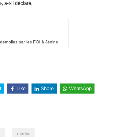
 a-t-il déclaré.
 démolies par les FOI à Jénine
t
Like
Share
WhatsApp
martyr