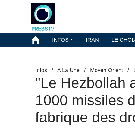
INFOS
IRAN
LE CHOI
Infos
/
A La Une
/
Moyen-Orient
/
"Le Hezbollah a
1000 missiles de
fabrique des dr