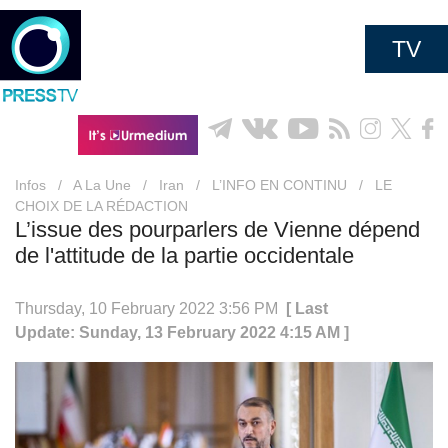
TV
Infos
/
A La Une
/
Iran
/
L’INFO EN CONTINU
/
LE
CHOIX DE LA RÉDACTION
L’issue des pourparlers de Vienne dépend
de l'attitude de la partie occidentale
Thursday, 10 February 2022 3:56 PM
[ Last
Update: Sunday, 13 February 2022 4:15 AM ]