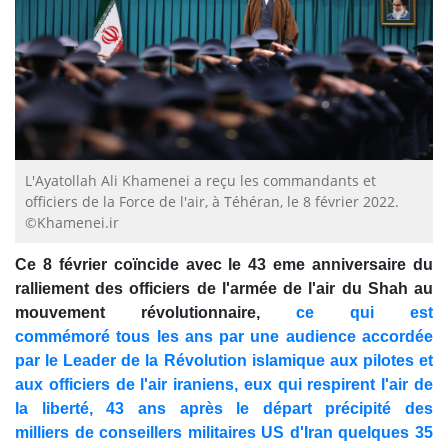
L'Ayatollah Ali Khamenei a reçu les commandants et
officiers de la Force de l'air, à Téhéran, le 8 février 2022.
©Khamenei.ir
Ce 8 février coïncide avec le 43 eme anniversaire du
ralliement des officiers de l'armée de l'air du Shah au
mouvement révolutionnaire,
ce qui est
commémoré tous les ans par une audience accordée
par le Leader de la Révolution islamique aux pilotes et
aux officiers de l'air iraniens, eux qui respirent l'air de
la liberté, 43 ans après le départ précipité des
milliers de conseillers militaires US d'Iran quelques 35