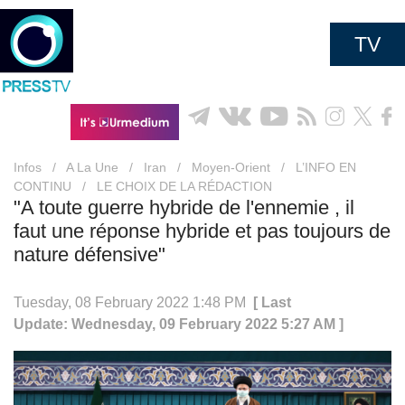
TV
Infos
/
A La Une
/
Iran
/
Moyen-Orient
/
L’INFO EN
CONTINU
/
LE CHOIX DE LA RÉDACTION
"A toute guerre hybride de l'ennemie , il
faut une réponse hybride et pas toujours de
nature défensive"
Tuesday, 08 February 2022 1:48 PM
[ Last
Update: Wednesday, 09 February 2022 5:27 AM ]