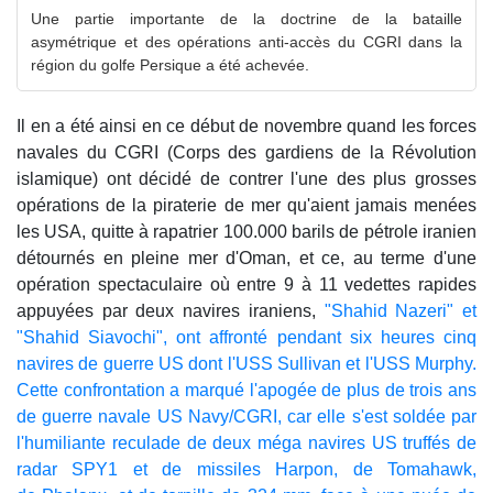
Une partie importante de la doctrine de la bataille
asymétrique et des opérations anti-accès du CGRI dans la
région du golfe Persique a été achevée.
Il en a été ainsi en ce début de novembre quand les forces
navales du CGRI (Corps des gardiens de la Révolution
islamique) ont décidé de contrer l'une des plus grosses
opérations de la piraterie de mer qu'aient jamais menées
les USA, quitte à rapatrier 100.000 barils de pétrole iranien
détournés en pleine mer d'Oman, et ce, au terme d'une
opération spectaculaire où entre 9 à 11 vedettes rapides
appuyées par deux navires iraniens,
"Shahid Nazeri" et
"Shahid Siavochi", ont affronté pendant six heures cinq
navires de guerre US dont l'USS Sullivan et l'USS Murphy.
Cette confrontation a marqué l'apogée de plus de trois ans
de guerre navale US Navy/CGRI, car elle s'est soldée par
l'humiliante reculade de deux méga navires US truffés de
radar SPY1 et de missiles Harpon, de Tomahawk,