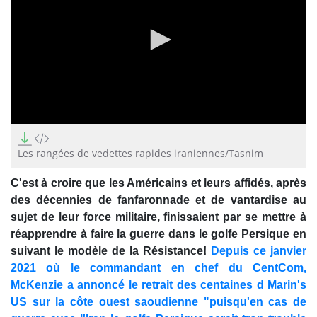
0
seconds
of
Les rangées de vedettes rapides iraniennes/Tasnim
2
minutes,
C'est à croire que les Américains et leurs affidés, après
44
seconds
des décennies de fanfaronnade et de vantardise au
sujet de leur force militaire, finissaient par se mettre à
réapprendre à faire la guerre dans le golfe Persique en
suivant le modèle de la Résistance!
Depuis ce janvier
2021 où le commandant en chef du CentCom,
McKenzie a annoncé le retrait des centaines d Marin's
US sur la côte ouest saoudienne "puisqu'en cas de