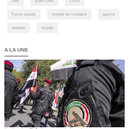
Iran
Etats Unis
CGRI
Force navale
missile de croisière
guerre
vedette
torpille
A LA UNE