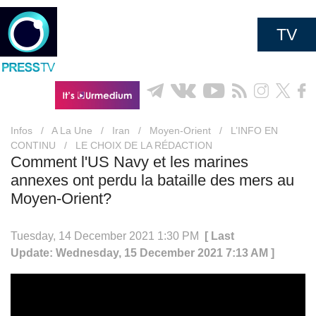
TV
Infos
/
A La Une
/
Iran
/
Moyen-Orient
/
L’INFO EN
CONTINU
/
LE CHOIX DE LA RÉDACTION
Comment l'US Navy et les marines
annexes ont perdu la bataille des mers au
Moyen-Orient?
Tuesday, 14 December 2021 1:30 PM
[ Last
Update: Wednesday, 15 December 2021 7:13 AM ]