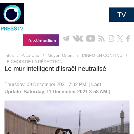
TV
Infos
/
A La Une
/
Moyen-Orient
/
L’INFO EN CONTINU
/
LE CHOIX DE LA RÉDACTION
Le mur intelligent d'Israël neutralisé
Thursday, 09 December 2021 7:32 PM
[ Last
Update: Saturday, 11 December 2021 3:58 AM ]