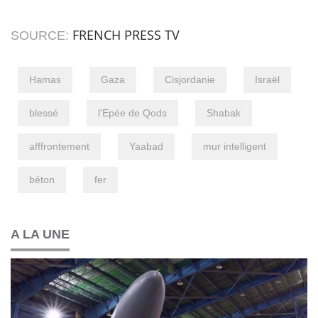
FRENCH PRESS TV
SOURCE:
Hamas
Gaza
Cisjordanie
Israël
blessé
l'Epée de Qods
Shabak
afffrontement
Yaabad
mur intelligent
béton
fer
A LA UNE