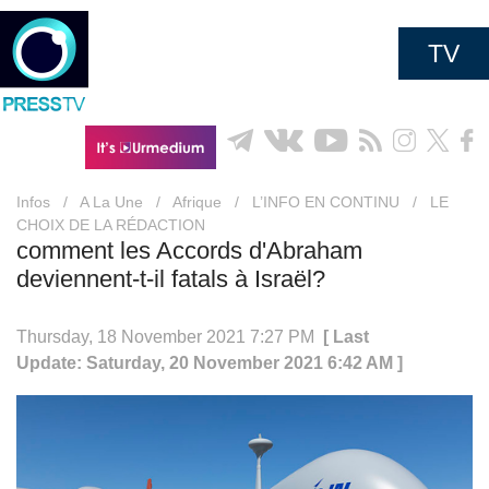
TV
Infos
/
A La Une
/
Afrique
/
L’INFO EN CONTINU
/
LE
CHOIX DE LA RÉDACTION
comment les Accords d'Abraham
deviennent-t-il fatals à Israël?
Thursday, 18 November 2021 7:27 PM
[ Last
Update: Saturday, 20 November 2021 6:42 AM ]