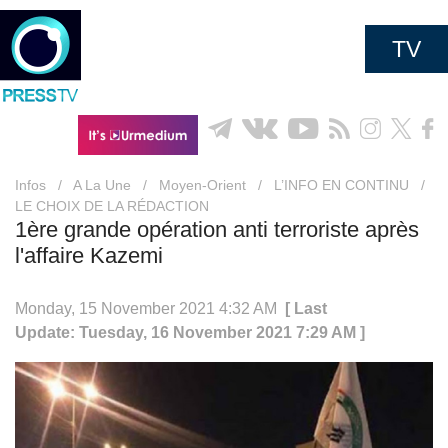
TV
Infos
/
A La Une
/
Moyen-Orient
/
L’INFO EN CONTINU
/
LE CHOIX DE LA RÉDACTION
1ère grande opération anti terroriste après
l'affaire Kazemi
Monday, 15 November 2021 4:32 AM
[ Last
Update: Tuesday, 16 November 2021 7:29 AM ]