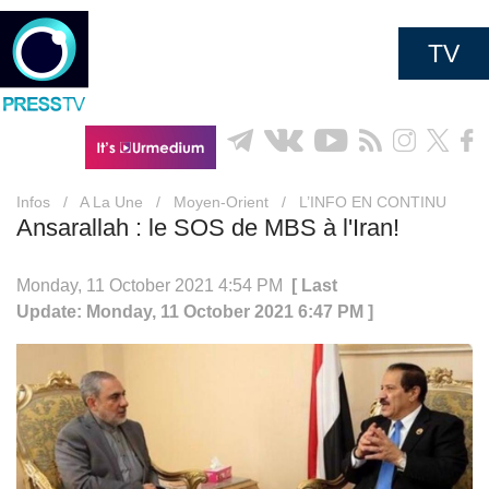
TV
Infos
/
A La Une
/
Moyen-Orient
/
L’INFO EN CONTINU
Ansarallah : le SOS de MBS à l'Iran!
Monday, 11 October 2021 4:54 PM
[ Last
Update: Monday, 11 October 2021 6:47 PM ]