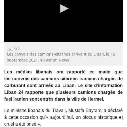
0
seconds
of
Les convois des camions-citernes arrivent au Liban, le 16
0
septembre 2021. ©Tasnim News
seconds
Les médias libanais ont rapporté ce matin que
les convois des camions-citernes iraniens chargés de
carburant sont arrivés au Liban. Le site d’information
Liban 24 rapporte que plusieurs camions chargés de
fuel iranien sont entrés dans la ville de Hermel.
Le ministre libanais du Travail, Mustafa Bayram, a déclaré
à cette occasion qu’« aujourd’hui, un blocus historique et
cruel a été brisé ».