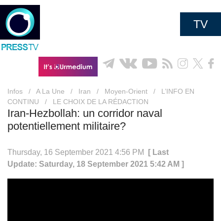
TV
Infos
/
A La Une
/
Iran
/
Moyen-Orient
/
L’INFO EN
CONTINU
/
LE CHOIX DE LA RÉDACTION
Iran-Hezbollah: un corridor naval
potentiellement militaire?
Thursday, 16 September 2021 4:56 PM
[ Last
Update: Saturday, 18 September 2021 5:42 AM ]