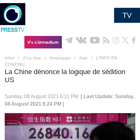
TV
Infos
/
A La Une
/
Amériques
/
Asie
/
L’INFO EN
CONTINU
La Chine dénonce la logique de sédition
US
Sunday, 08 August 2021 6:11 PM
[ Last Update: Sunday,
08 August 2021 6:24 PM ]