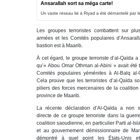
Ansarallah sort sa méga carte!
Un vaste réseau lié à Riyad a été démantelé par 
Les groupes terroristes combattent sur plus
armées et les Comités populaires d’Ansaralla
bastion est à Maarib.
À cet égard, le groupe terroriste d’al-Qaïd
qu’« Abou Omar Othman al-Abini » avait été t
Comités populaires yéménites à Al-Balq al-
Cela prouve que les terroristes d’al-Qaïda s
piliers des forces mercenaires de la coaliti
province de Maarib.
La récente déclaration d’Al-Qaïda a non se
directe de ce groupe terroriste dans la guerr
coalition saoudienne, en particulier Parti al-Is
et au gouvernement démissionnaire de Ma
démontré à quel point les États-Unis et