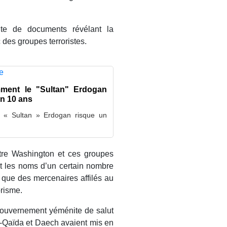
ite de documents révélant la
c des groupes terroristes.
omment le "Sultan" Erdogan
en 10 ans
e « Sultan » Erdogan risque un
ntre Washington et ces groupes
rit les noms d’un certain nombre
 que des mercenaires affilés au
orisme.
u gouvernement yéménite de salut
-Qaïda et Daech avaient mis en