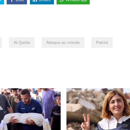
Al-Qaïda
Attaque au missile
Patriot