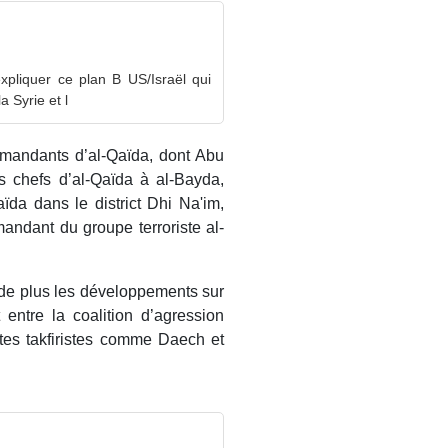
pliquer ce plan B US/Israël qui
a Syrie et l
ommandants d’al-Qaïda, dont Abu
s chefs d’al-Qaïda à al-Bayda,
da dans le district Dhi Na'im,
ndant du groupe terroriste al-
s de plus les développements sur
 entre la coalition d’agression
tes takfiristes comme Daech et