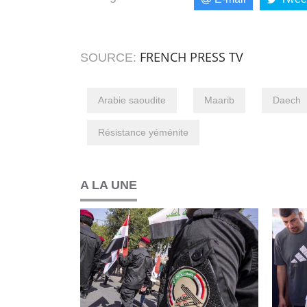
FRENCH PRESS TV
SOURCE:
Arabie saoudite
Maarib
Daech
Résistance yéménite
A LA UNE