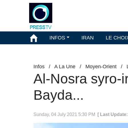
INFOS
IRAN
LE CHOI
Infos
/
A La Une
/
Moyen-Orient
/
Al-Nosra syro-i
Bayda...
Sunday, 04 July 2021 5:30 PM
[ Last Update