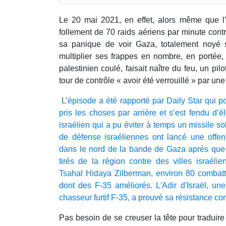
Le 20 mai 2021, en effet, alors même que l’a
follement de 70 raids aériens par minute cont
sa panique de voir Gaza, totalement noyé 
multiplier ses frappes en nombre, en portée,
palestinien coulé, faisait naître du feu, un pi
tour de contrôle « avoir été verrouillé » par u
L’épisode a été rapporté par Daily Star qui 
pris les choses par arrière et s’est fendu d’
israélien qui a pu éviter à temps un missile sol
de défense israéliennes ont lancé une offe
dans le nord de la bande de Gaza après que 
tirés de la région contre des villes israéli
Tsahal Hidaya Zilberman, environ 80 combattan
dont des F-35 améliorés. L'Adir d'Israël, un
chasseur furtif F-35, a prouvé sa résistance co
Pas besoin de se creuser la tête pour traduir