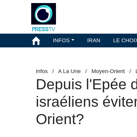
INFOS
IRAN
LE CHOI
Infos
/
A La Une
/
Moyen-Orient
/
Depuis l'Epée 
israéliens évite
Orient?