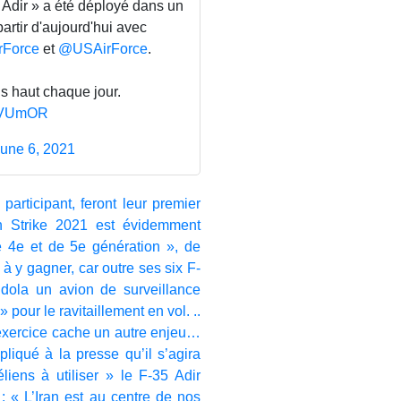
Adir » a été déployé dans un
partir d'aujourd'hui avec
rForce
et
@USAirForce
.
s haut chaque jour.
QEVUmOR
une 6, 2021
participant, feront leur premier
on Strike 2021 est évidemment
de 4e et de 5e génération », de
t à y gagner, car outre ses six F-
dola un avion de surveillance
our le ravitaillement en vol. ..
t exercice cache un autre enjeu…
pliqué à la presse qu’il s’agira
liens à utiliser » le F-35 Adir
 : « L’Iran est au centre de nos