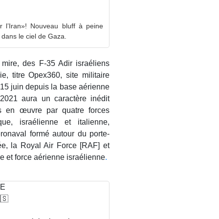
r l’Iran»! Nouveau bluff à peine
s dans le ciel de Gaza.
 mire, des F-35 Adir israéliens
ie, titre Opex360, site militaire
t 15 juin depuis la base aérienne
e 2021 aura un caractère inédit
s en œuvre par quatre forces
que, israélienne et italienne,
ronaval formé autour du porte-
, la Royal Air Force [RAF] et
 et force aérienne israélienne
.
KE
🇸