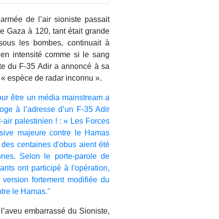
rmée de l’air sioniste passait
re Gaza à 120, tant était grande
sous les bombes, continuait à
 en intensité comme si le sang
lote du F-35 Adir a annoncé à sa
ne « espèce de radar inconnu ».
pour être un média mainstream a
éloge à l’adresse d’un F-35 Adir
-air palestinien ! : « Les Forces
nsive majeure contre le Hamas
des centaines d'obus aient été
ennes. Selon le porte-parole de
ts ont participé à l'opération,
e version fortement modifiée du
ntre le Hamas."
e l’aveu embarrassé du Sioniste,