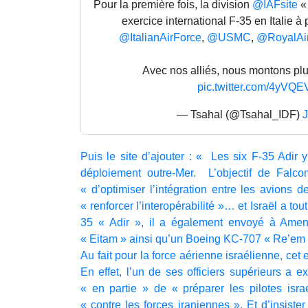
Pour la première fois, la division
@IAFsite
« 
exercice international F-35 en Italie à 
@ItalianAirForce
,
@USMC
,
@RoyalAi
Avec nos alliés, nous montons plu
pic.twitter.com/4yV
— Tsahal (@Tsahal_IDF)
J
Puis le site d’ajouter : « Les six F-35 Adir y 
déploiement outre-Mer. L’objectif de Falc
« d’optimiser l’intégration entre les avions 
« renforcer l’interopérabilité »… et Israël a tou
35 « Adir », il a également envoyé à Amen
« Eitam » ainsi qu’un Boeing KC-707 « Re’em » p
Au fait pour la force aérienne israélienne, ce
En effet, l’un de ses officiers supérieurs a ex
« en partie » de « préparer les pilotes israé
« contre les forces iraniennes ». Et d’insister