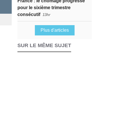
France : le chômage progresse
pour le sixième trimestre
consécutif
13hr
Plus d'articles
SUR LE MÊME SUJET