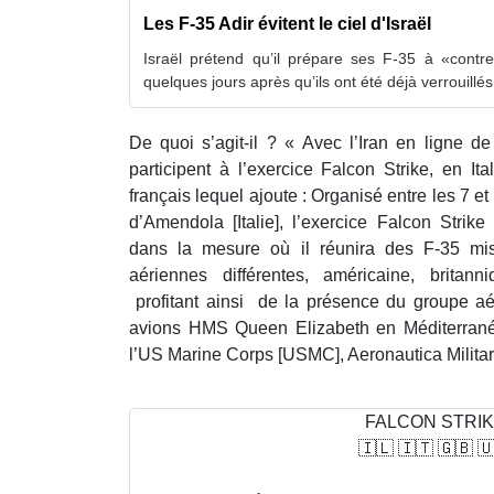
Les F-35 Adir évitent le ciel d'Israël
Israël prétend qu’il prépare ses F-35 à «contre
quelques jours après qu’ils ont été déjà verrouillé
De quoi s’agit-il ? « Avec l’Iran en ligne de
participent à l’exercice Falcon Strike, en Ital
français lequel ajoute : Organisé entre les 7 e
d’Amendola [Italie], l’exercice Falcon Strik
dans la mesure où il réunira des F-35 mi
aériennes différentes, américaine, britanni
profitant ainsi de la présence du groupe aé
avions HMS Queen Elizabeth en Méditerranée
l’US Marine Corps [USMC], Aeronautica Militare
FALCON STRI
🇮🇱 🇮🇹 🇬🇧 