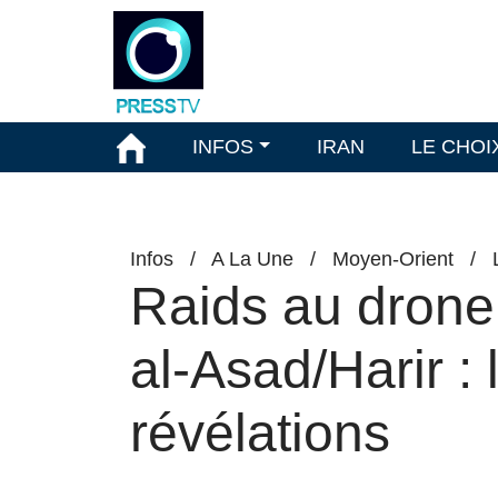
INFOS
IRAN
LE CHOI
Infos
/
A La Une
/
Moyen-Orient
/
Raids au drone
al-Asad/Harir :
révélations