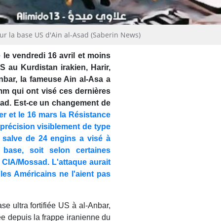
 sur la base US d'Ain al-Asad (Saberin News)
é le vendredi 16 avril et moins
S au Kurdistan irakien, Harir,
nbar, la fameuse Ain al-Asa a
mm qui ont visé ces dernières
Asad. Est-ce un changement de
ier et le 16 mars la Résistance
précision visiblement de type
 salve de 24 engins a visé à
 base, soit selon certaines
 CIA/Mossad. L'attaque aurait
 les Américains ne l'aient pas
se ultra fortifiée US à al-Anbar,
fiée depuis la frappe iranienne du