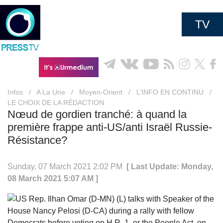
TV
Infos
/
A La Une
/
Moyen-Orient
/
L’INFO EN CONTINU
/
LE CHOIX DE LA RÉDACTION
Nœud de gordien tranché: à quand la
première frappe anti-US/anti Israël Russie-
Résistance?
Sunday, 07 March 2021 2:02 PM
[ Last Update: Monday,
08 March 2021 5:07 AM ]