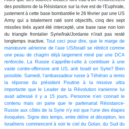
des positions de la Résistance sur la rive est de l'Euphrate,
justement à cette base bombardée le 26 février par une US
Army qui a totalement raté sont objectifs, cinq des sept
missiles tirés ayant été intercepté, une base rase non loin
du triangle frontalier Syrie/Irak/Jordanie n'irait pas resté
longtemps inactive.
Tout ceci pour dire, que le marge de
manœuvre aérienne de l'axe US/Israël se rétrécit comme
une peau de chagrin déjà largement miné par une DCA
renforcée. La Russie s'apprête-t-elle à contribuer à une
vaste contre-offensive anti US, anti Israël en Syrie? Bien
possible. Samedi, l'ambassadeur russe à Téhéran a remis
la réponse du président Poutine à la missive ultra
importante que le Leader de la Révolution iranienne lui
avait adressé il y a 15 jours. Personne n'en connait le
contenu mais on parie que le partenariat Résistance-
Russie aux côtés de la Syrie n'y est que l'une des étapes
évoquées. Signe des temps, entre délire et déception, les
Israéliens commencent à voir le ciel du Golan, du Sud du