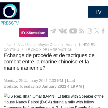
TV
Infos
/
A La Une
/
Moyen-Orient
/
Asie
/
L’INFO EN
CONTINU
/
LE CHOIX DE LA RÉDACTION
Echange de procédé et de tactiques de
combat entre la marine chinoise et la
marine iranienne?
Monday, 25 January 2021 2:33 PM
[ Last
Update: Tuesday, 26 January 2021 4:19 AM ]