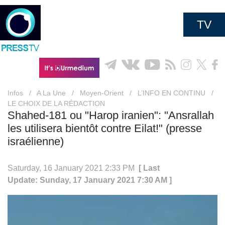
TV
Infos
/
A La Une
/
Moyen-Orient
/
L’INFO EN CONTINU
/
LE CHOIX DE LA RÉDACTION
Shahed-181 ou "Harop iranien": "Ansrallah
les utilisera bientôt contre Eilat!" (presse
israélienne)
Saturday, 16 January 2021 2:33 PM
[ Last
Update: Sunday, 17 January 2021 7:30 AM ]