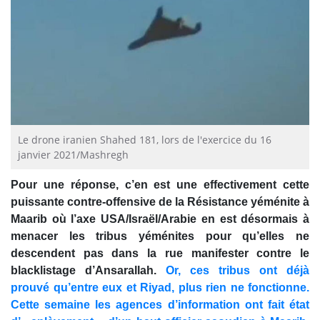
Le drone iranien Shahed 181, lors de l'exercice du 16
janvier 2021/Mashregh
Pour une réponse, c’en est une effectivement cette
puissante contre-offensive de la Résistance yéménite à
Maarib où l’axe USA/Israël/Arabie en est désormais à
menacer les tribus yéménites pour qu’elles ne
descendent pas dans la rue manifester contre le
blacklistage d’Ansarallah.
Or, ces tribus ont déjà
prouvé qu’entre eux et Riyad, plus rien ne fonctionne.
Cette semaine les agences d’information ont fait état