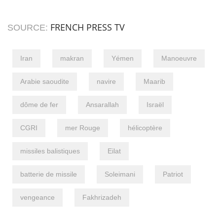
FRENCH PRESS TV
SOURCE:
Iran
makran
Yémen
Manoeuvre
Arabie saoudite
navire
Maarib
dôme de fer
Ansarallah
Israël
CGRI
mer Rouge
hélicoptère
missiles balistiques
Eilat
batterie de missile
Soleimani
Patriot
vengeance
Fakhrizadeh