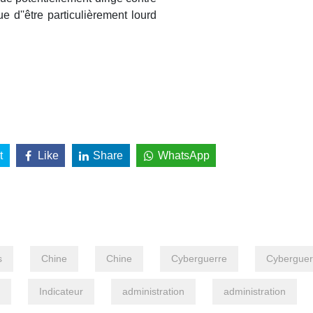
e d''être particulièrement lourd
t
Like
Share
WhatsApp
s
Chine
Chine
Cyberguerre
Cyberguer
Indicateur
administration
administration