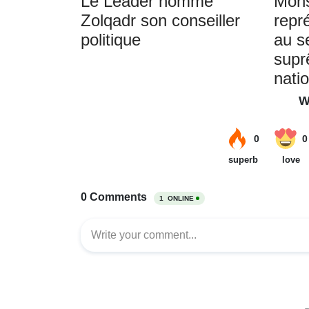
Le Leader nomme
Moh
Zolqadr son conseiller
repr
politique
au s
supr
nati