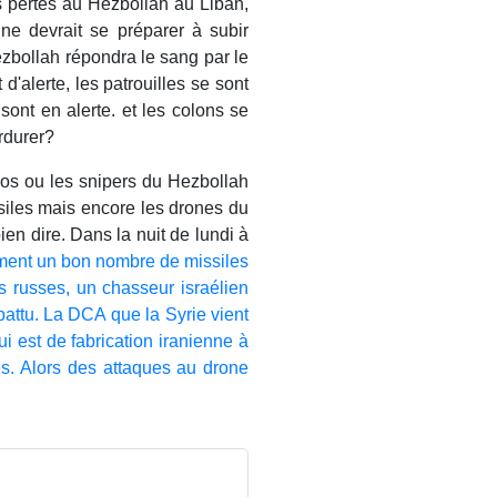
es pertes au Hezbollah au Liban,
nne devrait se préparer à subir
ezbollah répondra le sang par le
d'alerte, les patrouilles se sont
s sont en alerte. et les colons se
erdurer?
os ou les snipers du Hezbollah
ssiles mais encore les drones du
ien dire. Dans la nuit de lundi à
ement un bon nombre de missiles
s russes, un chasseur israélien
battu. La DCA que la Syrie vient
ui est de fabrication iranienne à
s. Alors des attaques au drone