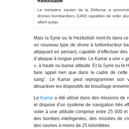
Redoutable
Le ministère iranien de la Défense a annoncé 
drones bombardiers (UAV) capables de voler plu
allant jusqu
Mais la Syrie ou le Hezbollah iront-ils dans ce
un nouveau type de drone à turboréacteur bapt
attaquant en persan), capable d’effectuer de
d’attaque à longue portée. Le Karrar a une « 
», à haute ou basse altitude. Et la Syrie ou le
faire appel rien que dans le cadre de cette
sang". Le Karrar peut reprogrammer son 
désactiver les dispositifs de brouillage ennemi
Le
Karrar
a été utilisé dans des missions de r
et dispose d'un système de navigation très eff
voler à une altitude comprise entre 25 000 et 4
des bombes intelligentes, des missiles de cr
des navires à moins de 25 kilomètres.