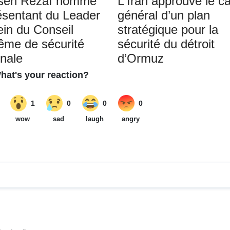
sen Rezaï nommé
L'Iran approuve le c
ésentant du Leader
général d’un plan
ein du Conseil
stratégique pour la
ême de sécurité
sécurité du détroit
onale
d’Ormuz