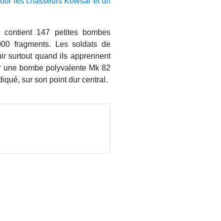
pour les chasseurs Kowsar et un
 contient 147 petites bombes
00 fragments. Les soldats de
uir surtout quand ils apprennent
er une bombe polyvalente Mk 82
iqué, sur son point dur central.