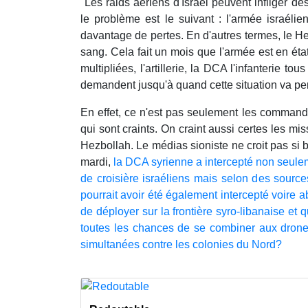
"Les raids aériens d'Israël peuvent infliger d
le problème est le suivant : l'armée israélie
davantage de pertes. En d'autres termes, le H
sang. Cela fait un mois que l'armée est en état 
multipliées, l'artillerie, la DCA l'infanterie tou
demandent jusqu'à quand cette situation va p
En effet, ce n'est pas seulement les command
qui sont craints. On craint aussi certes les mi
Hezbollah. Le médias sioniste ne croit pas si b
mardi,
la DCA syrienne a intercepté non seul
de croisière israéliens mais selon des source
pourrait avoir été également intercepté voire a
de déployer sur la frontière syro-libanaise et q
toutes les chances de se combiner aux drone
simultanées contre les colonies du Nord?