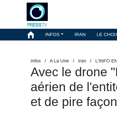
INFOS
IRAN
LE CHOI
Infos
/
A La Une
/
Iran
/
L’INFO E
Avec le drone "
aérien de l'enti
et de pire faço