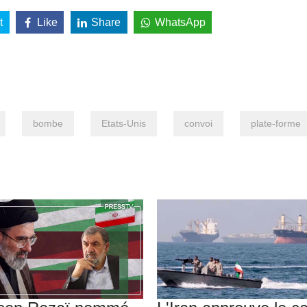
t
Like
Share
WhatsApp
bombe
Etats-Unis
convoi
plate-forme