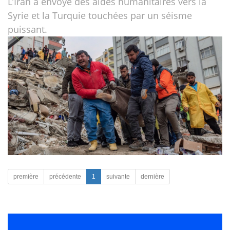
L’Iran a envoyé des aides humanitaires vers la
Syrie et la Turquie touchées par un séisme
puissant.
première
précédente
1
suivante
dernière